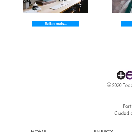
Saiba mais...
© 2020 Todo
Port
Ciudad 