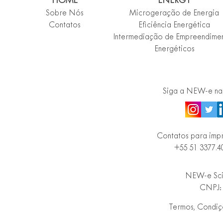
HOME
ENERGY
Sobre Nós
Microgeração de Energia
Contatos
Eficiência Energética
Intermediação de Empreendime
Energéticos
Siga a NEW-e nas
Contatos para imp
+55 51 3377.
N
EW-e Sci
CNPJ: 
Termos, Condiçõ